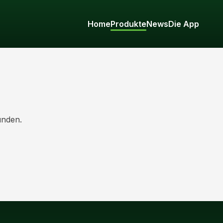
Home
Produkte
News
Die App
unden.