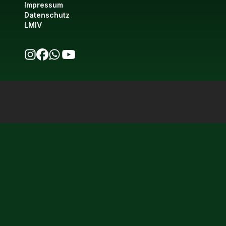
Impressum
Datenschutz
LMIV
bio123 auf Instagram
bio123 auf Facebook
bio123 WhatsApp Kanal
bio123 YouTube Kanal