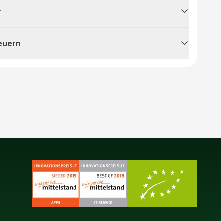
r
teuern