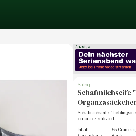
Anzeige
Saling
Schafmilchseife 
Organzasäckchen ,
Schafmilchseife "Lieblingsm
organic zertifiziert
Inhalt
:
65 Gramm (
Verpackung
:
Beutel