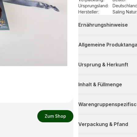
Ursprungsland
:
Deutschlan
Hersteller
:
Saling Nat
Ernährungshinweise
Allgemeine Produktanga
Ursprung & Herkunft
Inhalt & Füllmenge
Warengruppenspezifis
Zum Shop
Verpackung & Pfand