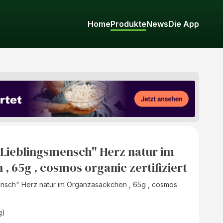
Home
Produkte
News
Die App
"Lieblingsmensch" Herz natur im
 65g , cosmos organic zertifiziert
ensch" Herz natur im Organzasäckchen , 65g , cosmos
g)