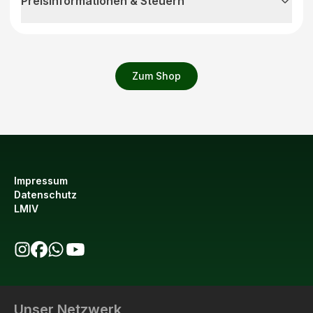
Preisinformationen & Steuern
Zum Shop
Impressum
Datenschutz
LMIV
bio123 auf Instagram
bio123 auf Facebook
bio123 WhatsApp Kanal
bio123 YouTube Kanal
Unser Netzwerk