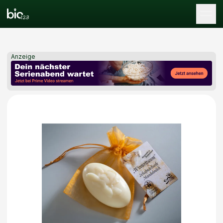
Tog
Anzeige