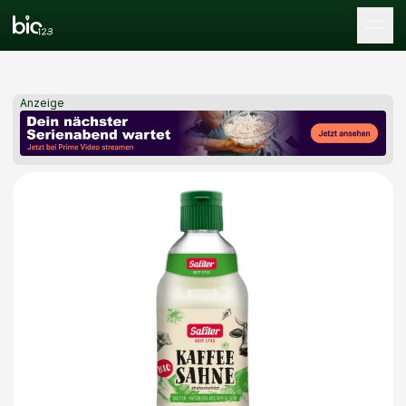
Tog
Anzeige