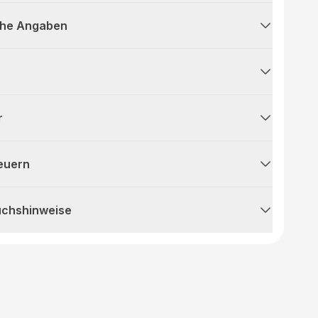
che Angaben
r
teuern
uchshinweise