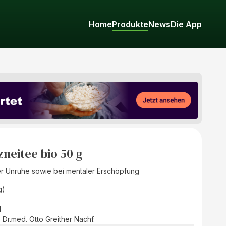
Home
Produkte
News
Die App
neitee bio 50 g
r Unruhe sowie bei mentaler Erschöpfung
g)
d
Dr.med. Otto Greither Nachf.