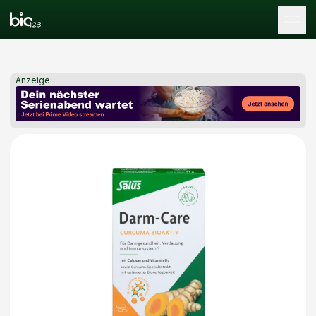
Tog
Anzeige