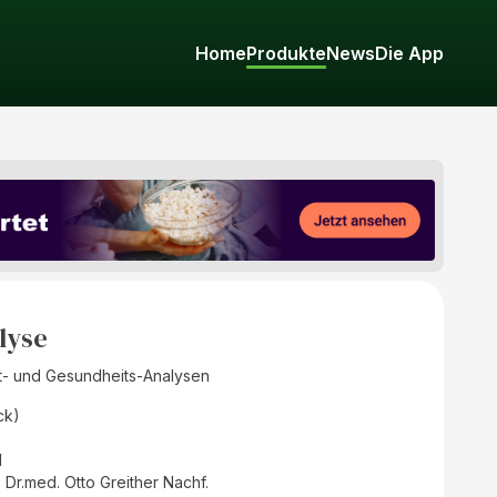
Home
Produkte
News
Die App
lyse
t- und Gesundheits-Analysen
ck)
d
Dr.med. Otto Greither Nachf.