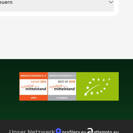
teuern
Unser Netzwerk
profilery.eu
attempto.eu