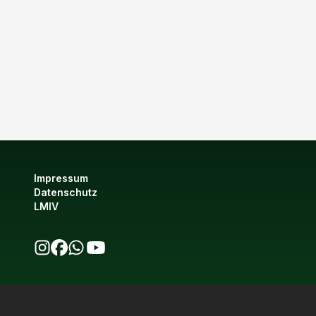
Impressum
Datenschutz
LMIV
bio123 auf Instagram
bio123 auf Facebook
bio123 WhatsApp Kanal
bio123 YouTube Kanal