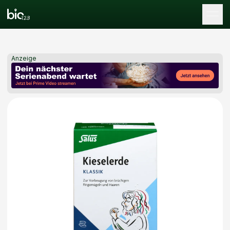
Tog
Anzeige