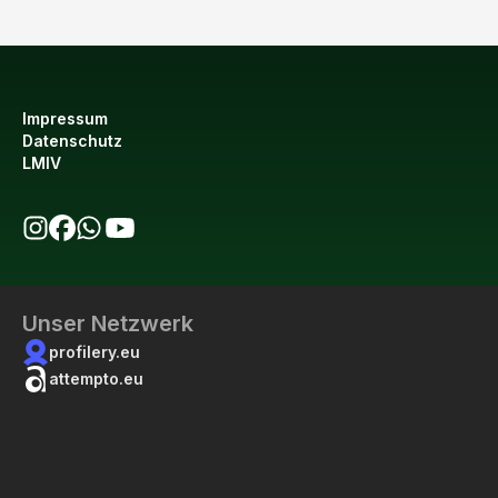
Impressum
Datenschutz
LMIV
bio123 auf Instagram
bio123 auf Facebook
bio123 WhatsApp Kanal
bio123 YouTube Kanal
Unser Netzwerk
profilery.eu
attempto.eu