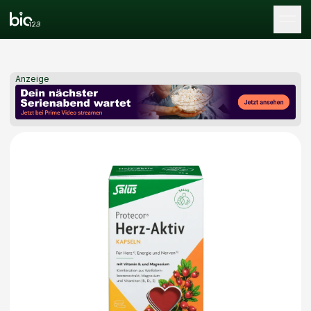
Tog
Anzeige