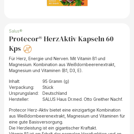
Salus®
Protecor® HerzAktiv Kapseln 60
Kps
Für Herz, Energie und Nerven. Mit Vitamin B1 und
Magnesium. Kombination aus Weißdornbeerenextrakt,
Magnesium und Vitaminen (B1, D3, E).
Inhalt
:
95 Gramm (g)
Verpackung
:
Stück
Ursprungsland
:
Deutschland
Hersteller
:
SALUS Haus Dr.med. Otto Greither Nachf.
Protecor Herz-Aktiv bietet eine einzigartige Kombination
aus Weißdornbeerenextrakt, Magnesium und Vitaminen für
eine gute Basisversorgung.
Die Herzleistung ist ein gigantischer Kraftakt.
Vitamin B1 ist am Erhalt der normalen Herzfunktion und an