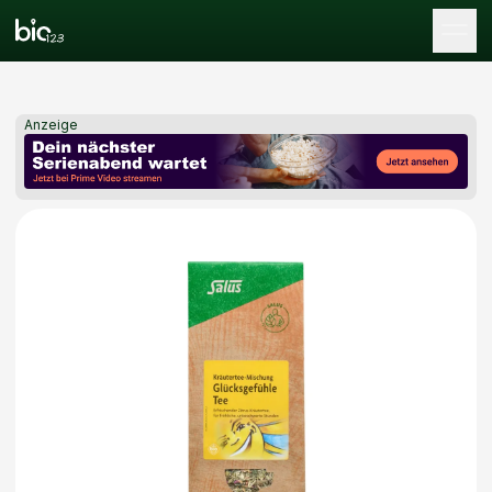
Tog
Anzeige