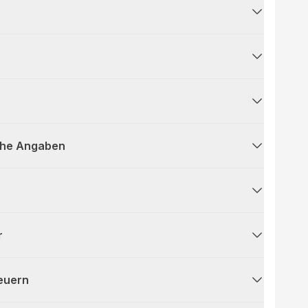
che Angaben
r
teuern