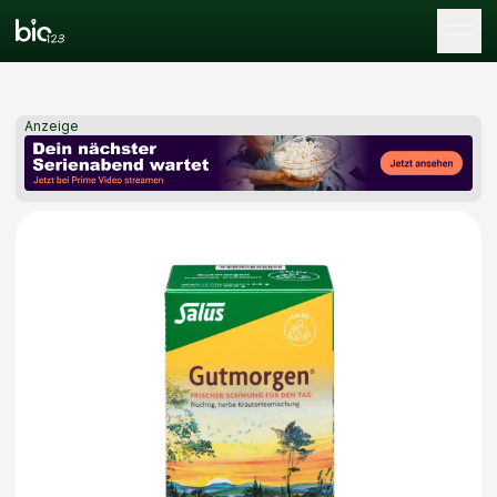
Tog
Anzeige