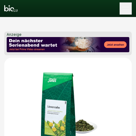
Tog
Anzeige