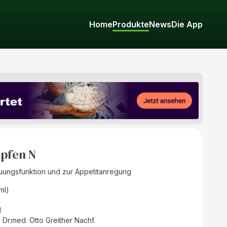
Home
Produkte
News
Die App
pfen N
uungsfunktion und zur Appetitanregung
(ml)
d
Dr.med. Otto Greither Nachf.