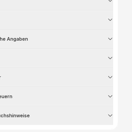
che Angaben
r
teuern
uchshinweise