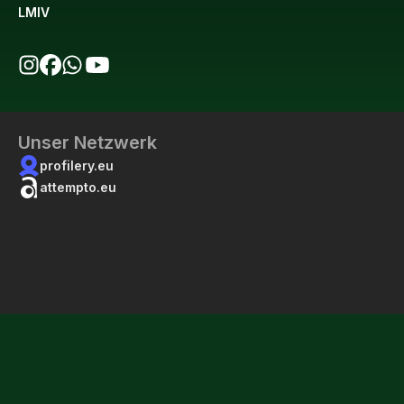
LMIV
bio123 auf Instagram
bio123 auf Facebook
bio123 WhatsApp Kanal
bio123 YouTube Kanal
Unser Netzwerk
profilery.eu
attempto.eu