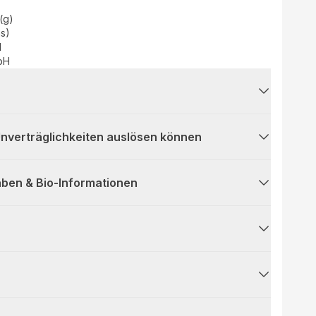
(g)
as)
d
bH
 Unverträglichkeiten auslösen können
ben & Bio-Informationen