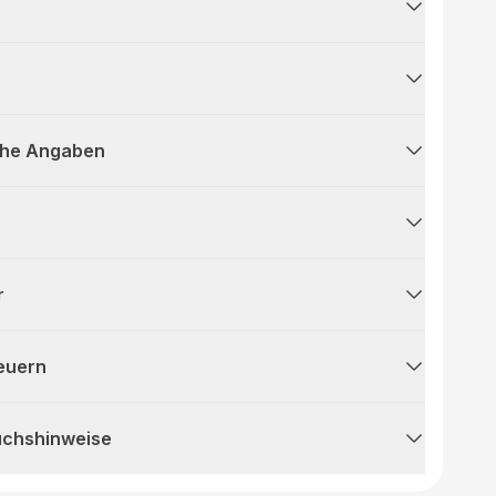
che Angaben
r
teuern
uchshinweise