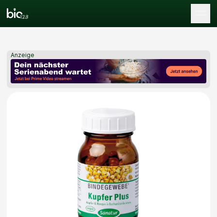
Tog
Anzeige