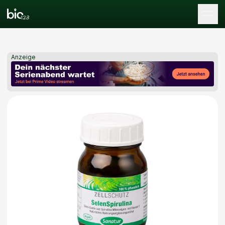
Tog
Anzeige