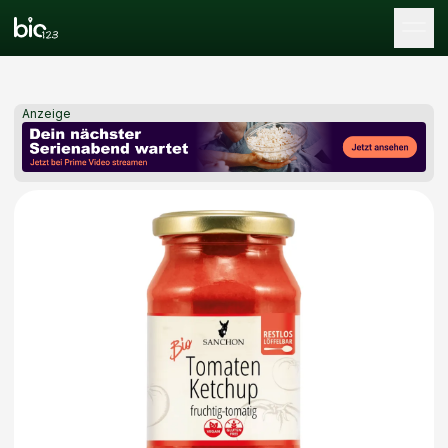
Tog
Anzeige