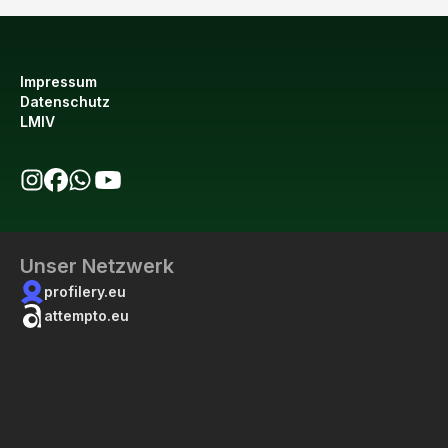
Impressum
Datenschutz
LMIV
bio123 auf Instagram
bio123 auf Facebook
bio123 WhatsApp Kanal
bio123 YouTube Kanal
Unser Netzwerk
profilery.eu
attempto.eu