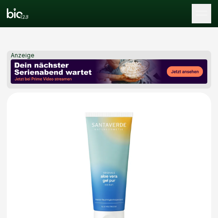
Tog
Anzeige