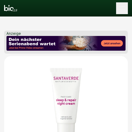
Tog
Anzeige