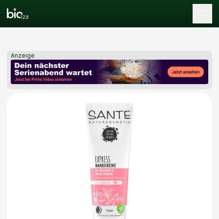
Tog
Anzeige