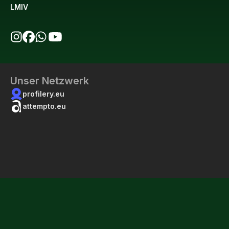
LMIV
bio123 auf Instagram
bio123 auf Facebook
bio123 WhatsApp Kanal
bio123 YouTube Kanal
Unser Netzwerk
profilery.eu
attempto.eu