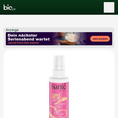
Tog
Anzeige