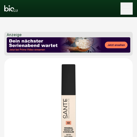
Tog
Anzeige