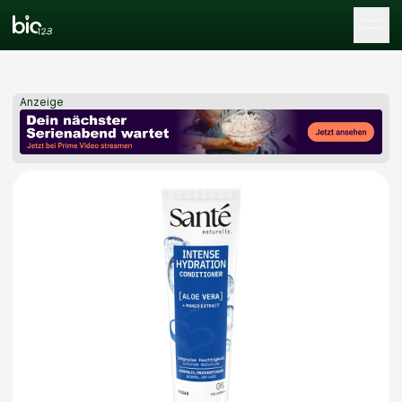
Tog
Anzeige