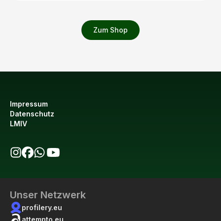
Zum Shop
Impressum
Datenschutz
LMIV
bio123 auf Instagram
bio123 auf Facebook
bio123 WhatsApp Kanal
bio123 YouTube Kanal
Unser Netzwerk
profilery.eu
attempto.eu