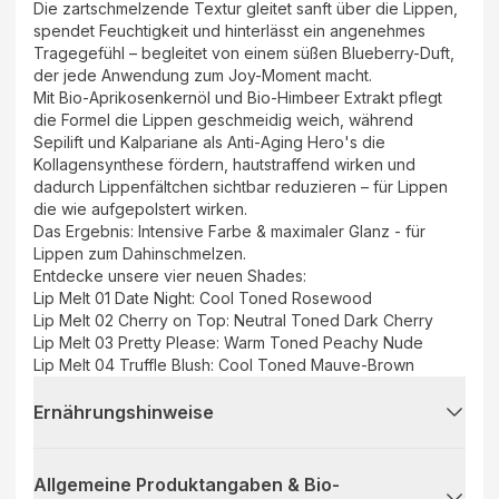
Die zartschmelzende Textur gleitet sanft über die Lippen,
spendet Feuchtigkeit und hinterlässt ein angenehmes
Tragegefühl – begleitet von einem süßen Blueberry-Duft,
der jede Anwendung zum Joy-Moment macht.
Mit Bio-Aprikosenkernöl und Bio-Himbeer Extrakt pflegt
die Formel die Lippen geschmeidig weich, während
Sepilift und Kalpariane als Anti-Aging Hero's die
Kollagensynthese fördern, hautstraffend wirken und
dadurch Lippenfältchen sichtbar reduzieren – für Lippen
die wie aufgepolstert wirken.
Das Ergebnis: Intensive Farbe & maximaler Glanz - für
Lippen zum Dahinschmelzen.
Entdecke unsere vier neuen Shades:
Lip Melt 01 Date Night: Cool Toned Rosewood
Lip Melt 02 Cherry on Top: Neutral Toned Dark Cherry
Lip Melt 03 Pretty Please: Warm Toned Peachy Nude
Lip Melt 04 Truffle Blush: Cool Toned Mauve-Brown
Ernährungshinweise
Allgemeine Produktangaben & Bio-