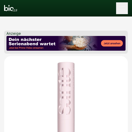
Tog
Anzeige