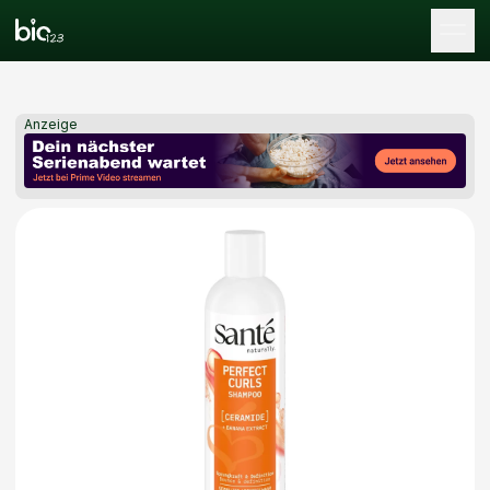
Tog
Anzeige