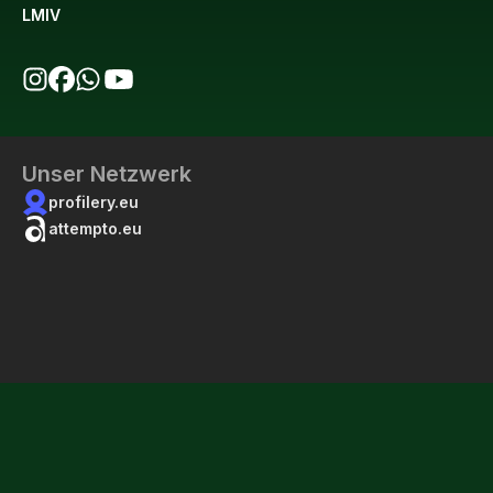
LMIV
bio123 auf Instagram
bio123 auf Facebook
bio123 WhatsApp Kanal
bio123 YouTube Kanal
Unser Netzwerk
profilery.eu
attempto.eu