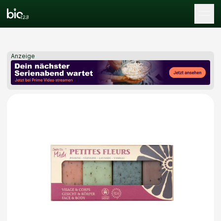
Tog
Anzeige