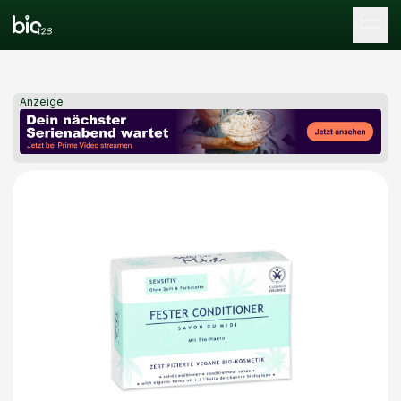
Tog
Anzeige