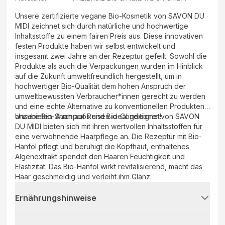
Unsere zertifizierte vegane Bio-Kosmetik von SAVON DU
MIDI zeichnet sich durch natürliche und hochwertige
Inhaltsstoffe zu einem fairen Preis aus. Diese innovativen
festen Produkte haben wir selbst entwickelt und
insgesamt zwei Jahre an der Rezeptur gefeilt. Sowohl die
Produkte als auch die Verpackungen wurden im Hinblick
auf die Zukunft umweltfreundlich hergestellt, um in
hochwertiger Bio-Qualität dem hohen Anspruch der
umweltbewussten Verbraucher*innen gerecht zu werden
und eine echte Alternative zu konventionellen Produkten
anzubieten. Auch auf Reisen ideal geeignet!
Unsere Bio-Shampoos und Bio-Conditioner von SAVON
DU MIDI bieten sich mit ihren wertvollen Inhaltsstoffen für
eine verwöhnende Haarpflege an. Die Rezeptur mit Bio-
Hanföl pflegt und beruhigt die Kopfhaut, enthaltenes
Algenextrakt spendet den Haaren Feuchtigkeit und
Elastizität. Das Bio-Hanföl wirkt revitalisierend, macht das
Haar geschmeidig und verleiht ihm Glanz.
Ernährungshinweise