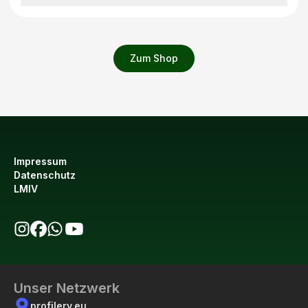
Zum Shop
Impressum
Datenschutz
LMIV
bio123 auf Instagram
bio123 auf Facebook
bio123 WhatsApp Kanal
bio123 YouTube Kanal
Unser Netzwerk
profilery.eu