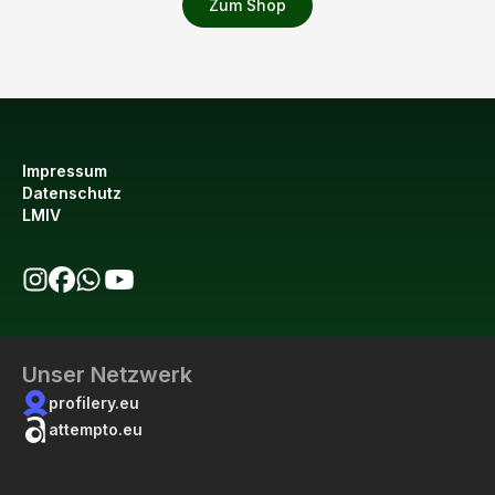
Zum Shop
Impressum
Datenschutz
LMIV
bio123 auf Instagram
bio123 auf Facebook
bio123 WhatsApp Kanal
bio123 YouTube Kanal
Unser Netzwerk
profilery.eu
attempto.eu