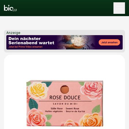
Tog
Anzeige