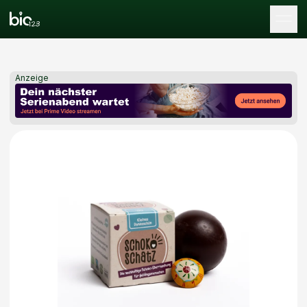
Tog
Anzeige