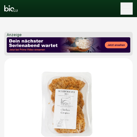
Tog
Anzeige