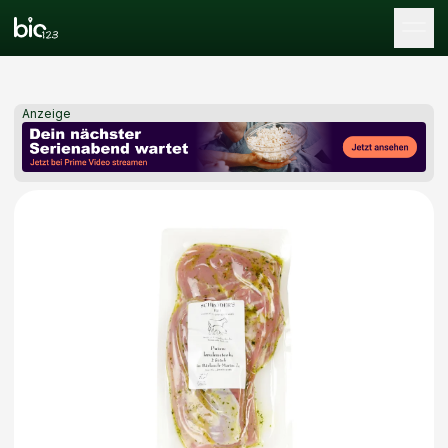
Tog
Anzeige