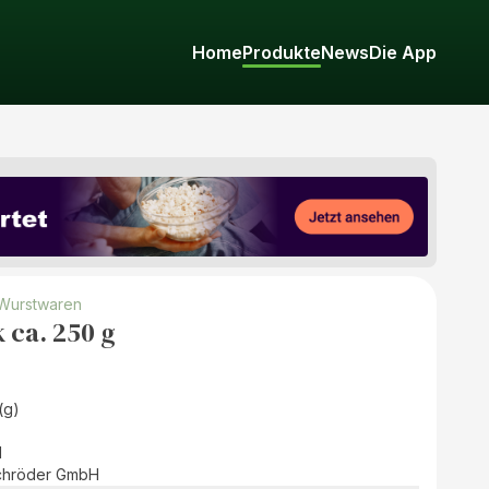
Home
Produkte
News
Die App
 Wurstwaren
 ca. 250 g
(g)
d
Schröder GmbH