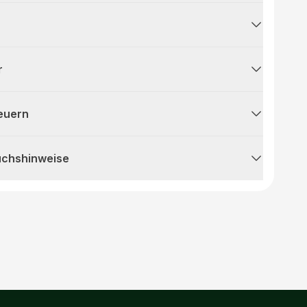
r
teuern
uchshinweise