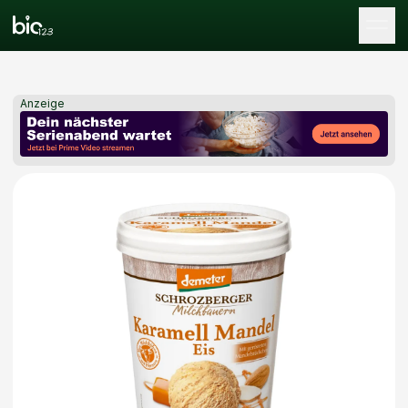
Tog
Anzeige