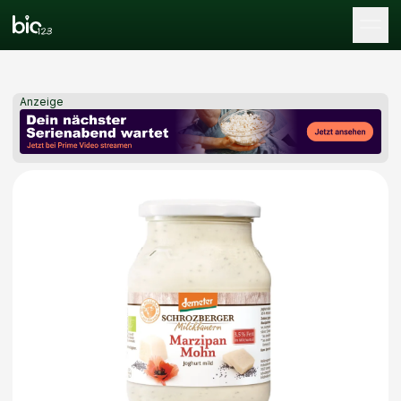
Tog
Anzeige