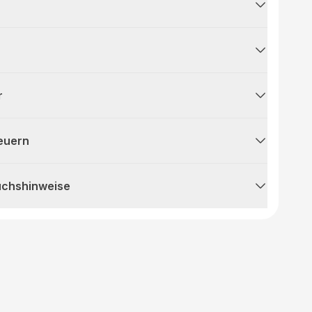
r
teuern
uchshinweise