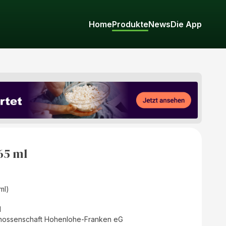
Home
Produkte
News
Die App
65 ml
(ml)
d
nossenschaft Hohenlohe-Franken eG