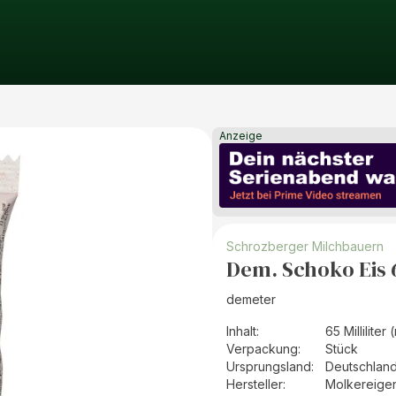
Anzeige
Schrozberger Milchbauern
Dem. Schoko Eis 
demeter
Inhalt
:
65 Milliliter 
Verpackung
:
Stück
Ursprungsland
:
Deutschlan
Hersteller
:
Molkereige