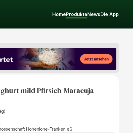
Home
Produkte
News
Die App
ghurt mild Pfirsich-Maracuja
(g)
d
nossenschaft Hohenlohe-Franken eG