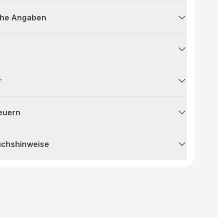
che Angaben
r
teuern
uchshinweise