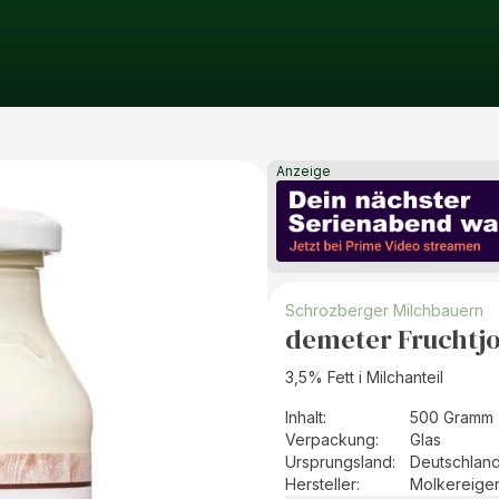
Anzeige
Schrozberger Milchbauern
demeter Fruchtjo
3,5% Fett i Milchanteil
Inhalt
:
500 Gramm 
Verpackung
:
Glas
Ursprungsland
:
Deutschlan
Hersteller
:
Molkereige