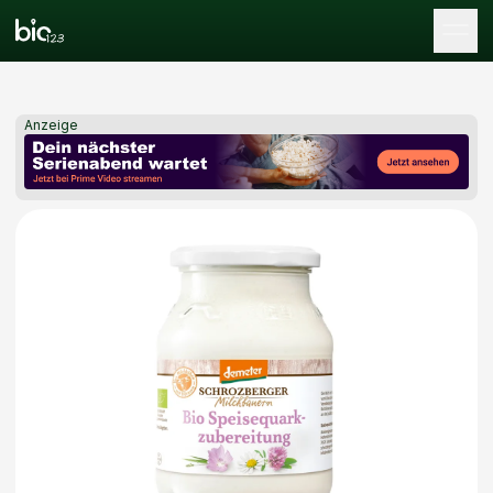
Tog
Anzeige