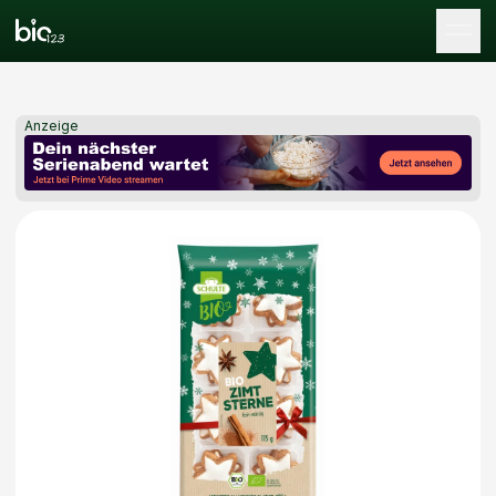
Tog
Anzeige