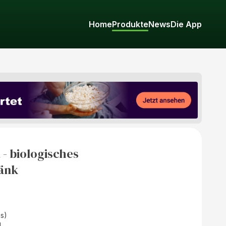
Home
Produkte
News
Die App
- biologisches
änk
as)
d