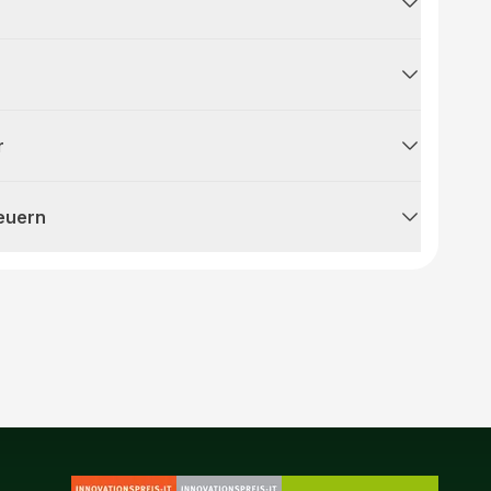
r
teuern