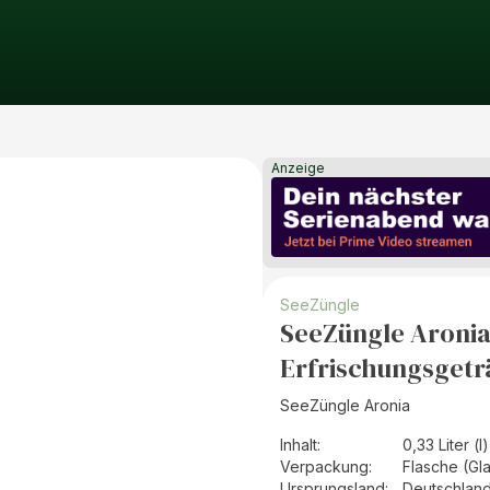
Anzeige
SeeZüngle
SeeZüngle Aronia 
Erfrischungsgetr
SeeZüngle Aronia
Inhalt
:
0,33 Liter (l)
Verpackung
:
Flasche (Gl
Ursprungsland
:
Deutschlan