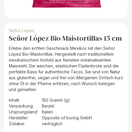
Señor López
Señor López Bio Maistortillas 15 cm
Erlebe den echten Geschmack Mexikos mit den Señor
López Bio-Maistortillas. Hergestellt nach traditionellem
mexikanischem Vorbild aus feinstem nixtamalisiertem
Maismehl. Die weichen, elastischen Fladenbrote sind die
perfekte Basis für authentische Tacos. Sie sind von Natur
aus glutenfrei, vegan und frei von Allergenen. Einfach kurz
ohne Öl in der Pfanne erhitzen, nach Wunsch belegen
und genießen.
Inhalt
:
150 Gramm (g)
Verpackung
:
Beutel
Ursprungsland
:
Italien
Hersteller
:
Opposite of boring GmbH
Zöliakie:
verträglich