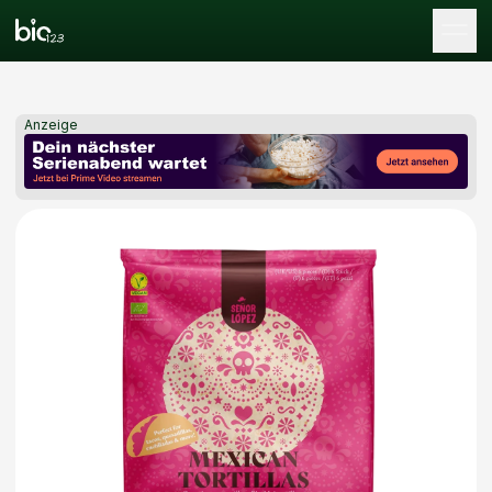
Tog
Anzeige