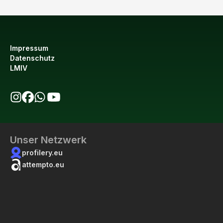
Impressum
Datenschutz
LMIV
bio123 auf Instagram
bio123 auf Facebook
bio123 WhatsApp Kanal
bio123 YouTube Kanal
Unser Netzwerk
profilery.eu
attempto.eu