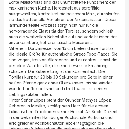
Echte Maistortillas sind das unumstrittene Fundament der
mexikanischen Küche. Hergestellt aus sorgfältig
ausgewähltem, kontrolliert biologischem Mais, durchlaufen
sie das traditionelle Verfahren der Nixtamalisation. Dieser
jahrhundertealte Prozess sorgt nicht nur für die
hervorragende Elastizität der Tortillas, sondern schließt
auch die wertvollen Nährstoffe auf und verleiht ihnen das
unverkennbare, tief-aromatische Maisaroma.
Mit einem Durchmesser von 15 cm bieten diese Tortillas
die ideale Größe für authentische Street-Food-Tacos. Sie
sind vegan, frei von Allergenen und glutenfrei – somit die
perfekte Wahl für alle, die eine bewusste Ernährung
schätzen. Die Zubereitung ist denkbar einfach: Die
Tortillas kurz für 20 bis 30 Sekunden pro Seite in einer
heißen Pfanne ganz ohne Öl erwärmen, bis sie wieder
wunderbar flexibel sind, und direkt warm mit deinen
Lieblingszutaten füllen.
Hinter Señor López steht der Gründer Mathyas López.
Geboren in Mexiko, schlägt sein Herz für die echten
kulinarischen Traditionen seiner Heimat. Als Koch, Dozent
in der bekannten Hamburger Kochschule Kurkuma und
erfolgreicher Kochbuchautor lebt er tagtäglich die
Leidenschaft, Menschen die authentische mexikanische