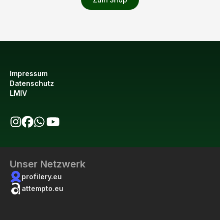
Impressum
Datenschutz
LMIV
bio123 auf Instagram
bio123 auf Facebook
bio123 WhatsApp Kanal
bio123 YouTube Kanal
Unser Netzwerk
profilery.eu
attempto.eu