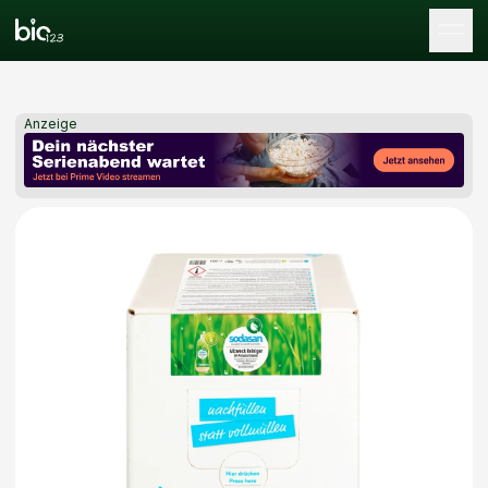
Tog
Anzeige