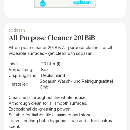
sodasan
All-Purpose Cleaner 20l BiB
All-purpose cleaner 20l BiB All-purpose cleaner for all
wipeable surfaces - get clean with sodasan
Inhalt
:
20 Liter (l)
Verpackung
:
Box
Ursprungsland
:
Deutschland
Sodasan Wasch- und Reinigungsmittel
Hersteller
:
GmbH
Cleanliness throughout the whole house.
A thorough clean for all smooth surfaces.
Exceptional de-greasing power.
Suitable for timber, tiles, laminate and stone.
Leaves nothing but a hygienic clean and a fresh citrus
scent.