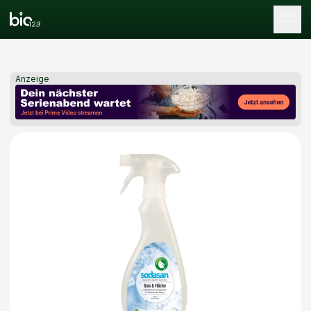
Tog
Anzeige