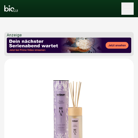
Tog
Anzeige