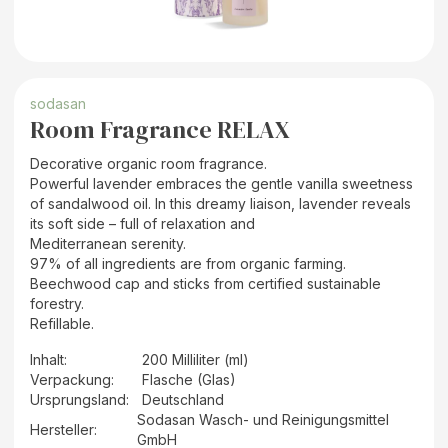
sodasan
Room Fragrance RELAX
Decorative organic room fragrance.
Powerful lavender embraces the gentle vanilla sweetness
of sandalwood oil. In this dreamy liaison, lavender reveals
its soft side – full of relaxation and
Mediterranean serenity.
97% of all ingredients are from organic farming.
Beechwood cap and sticks from certified sustainable
forestry.
Refillable.
Inhalt
:
200 Milliliter (ml)
Verpackung
:
Flasche (Glas)
Ursprungsland
:
Deutschland
Sodasan Wasch- und Reinigungsmittel
Hersteller
:
GmbH