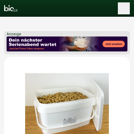
Tog
Anzeige