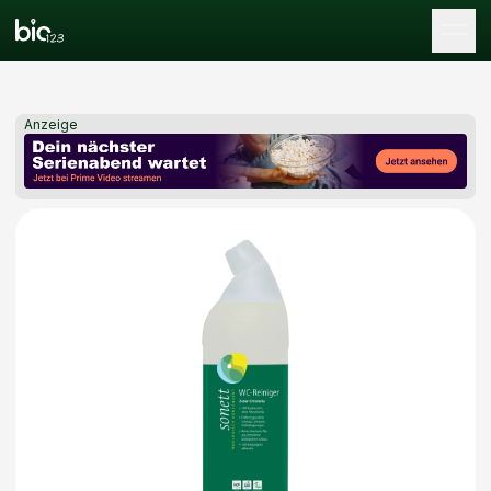
Tog
Anzeige